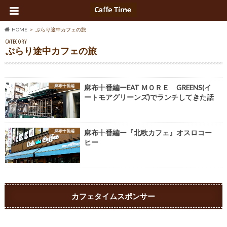
HOME
ぶらり途中カフェの旅
CATEGORY
ぶらり途中カフェの旅
麻布十番編
麻布十番編ーEAT ＭＯＲＥ GREENS(イ
ートモアグリーンズ)でランチしてきた話
麻布十番編
麻布十番編ー『北欧カフェ』オスロコー
ヒー
カフェタイムスポンサー