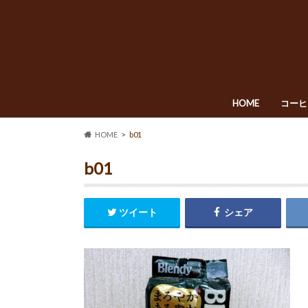
HOME
コーヒ
HOME
b01
b01
ツイート
シェア