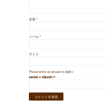
名前
*
メール
*
サイト
Please enter an answer in digits:
seven + eleven =