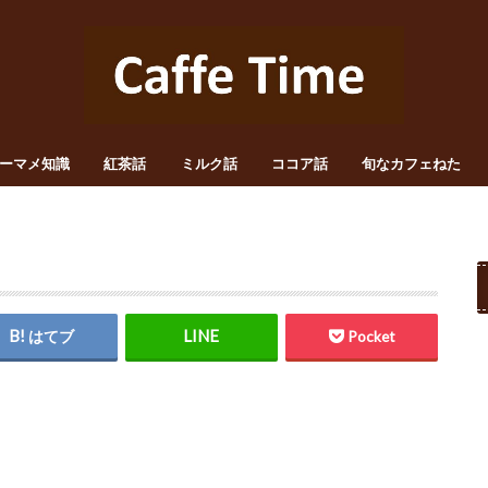
ーマメ知識
紅茶話
ミルク話
ココア話
旬なカフェねた
はてブ
Pocket