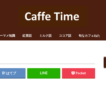
ーマメ知識
紅茶話
ミルク話
ココア話
旬なカフェねた
はてブ
Pocket