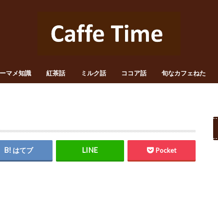
ーマメ知識
紅茶話
ミルク話
ココア話
旬なカフェねた
はてブ
Pocket