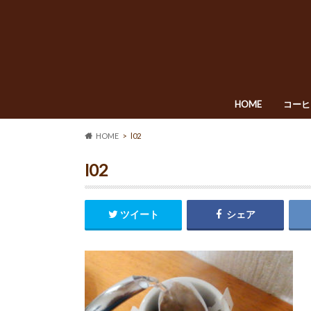
HOME
コーヒ
HOME
l02
l02
ツイート
シェア