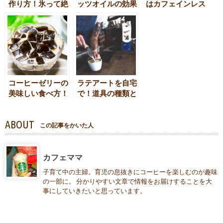
作り方！氷って絶
ッツオイルの効果
はカフェインレス
対欠かせない?
を最大限にするに
を選んだ方がいい
は？
理由とは??
コーヒーゼリーの
ラテアートを自宅
美味しい食べ方！
で！道具の種類と
おすすめアレンジ
使い方をご紹介
をご紹介！
ABOUT
この記事をかいた人
カフェママ
子育て中の主婦。育児の息抜きにコーヒーを楽しむのが趣味
の一部に。 分かりやすい文章で情報をお届けすることを大
事にしていきたいと思っています。