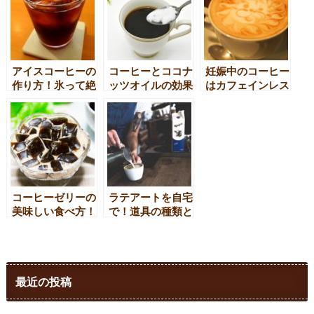
アイスコーヒーの
コーヒーとココナ
妊娠中のコーヒー
作り方！氷って絶
ッツオイルの効果
はカフェインレス
対欠かせない?
を最大限にするに
を選んだ方がいい
は？
理由とは??
コーヒーゼリーの
ラテアートを自宅
美味しい食べ方！
で！道具の種類と
おすすめアレンジ
使い方をご紹介
をご紹介！
最近の投稿