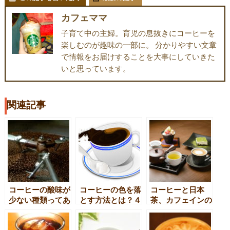
カフェママ
子育て中の主婦。育児の息抜きにコーヒーを
楽しむのが趣味の一部に。 分かりやすい文章
で情報をお届けすることを大事にしていきた
いと思っています。
関連記事
コーヒーの酸味が
コーヒーの色を落
コーヒーと日本
少ない種類ってあ
とす方法とは？４
茶、カフェインの
るの？
つの道具と４つの
含有量は？
手順