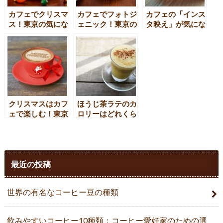
カフェでクリスマ
カフェでフォトジ
カフェの「インス
ス！東京の気にな
ェニック！東京の
タ映え」が気にな
る“あの”カフェの
イケてるカフェ
る！東京のカフェ
イベントは？
10選
10選
【2017】
クリスマスはカフ
ほうじ茶ラテのカ
ェで楽しむ！東京
ロリーはどれくら
で人気の店舗
い？ダイエット中
【2018】
でも大丈夫？
最近の投稿
世界の有名なコーヒー豆の種類
飲みやすいコーヒー10種類：コーヒー愛好家のための選