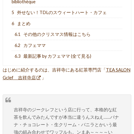
bibliothèque
5
外せない！TDLのスウィートハート・カフェ
6
まとめ
6.1
その他のクリスマス情報はこちら
6.2
カフェママ
6.3
最新記事 by カフェママ (全て見る)
はじめに紹介するのは、吉祥寺にある紅茶専門店「
TEA SALON
Gclef 吉祥寺店
」
吉祥寺のジークレフという店に行って、本格的な紅
茶を飲んでみたんですが本当に違うんスねえ……バナ
ナ・チョコレート・生クリーム・バニラとかいう最
強の組み合わせでワッフルも。ンまあ～～～～い