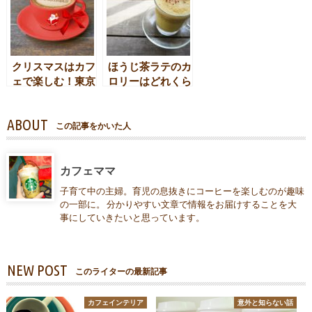
クリスマスはカフ
ほうじ茶ラテのカ
ェで楽しむ！東京
ロリーはどれくら
で人気の店舗
い？ダイエット中
【2018】
でも大丈夫？
ABOUT
この記事をかいた人
カフェママ
子育て中の主婦。育児の息抜きにコーヒーを楽しむのが趣味
の一部に。 分かりやすい文章で情報をお届けすることを大
事にしていきたいと思っています。
NEW POST
このライターの最新記事
カフェインテリア
意外と知らない話