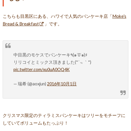
こちらも目黒区にある、ハワイで人気のパンケーキ店「
Moke’s
Bread & Breakfast
」です。
中目黒のモケスでパンケーキ٩(๑´0`๑)۶
リリコイとミックス頂きました(*´﹃｀*)
pic.twitter.com/xu0uA0OQ4K
— 瑞希 (@aoxjun)
2016年10月1日
クリスマス限定のティラミスパンケーキはツリーをモチーフに
していてボリュームもたっぷり！