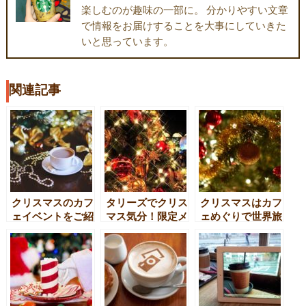
楽しむのが趣味の一部に。 分かりやすい文章
で情報をお届けすることを大事にしていきた
いと思っています。
関連記事
クリスマスのカフ
タリーズでクリス
クリスマスはカフ
ェイベントをご紹
マス気分！限定メ
ェめぐりで世界旅
介！期間限定カフ
ニューに注目！
行気分を味わお
ェやクリスマス商
う！世界各国のク
品を要チェック！
リスマススイーツ
を食べ比べ！