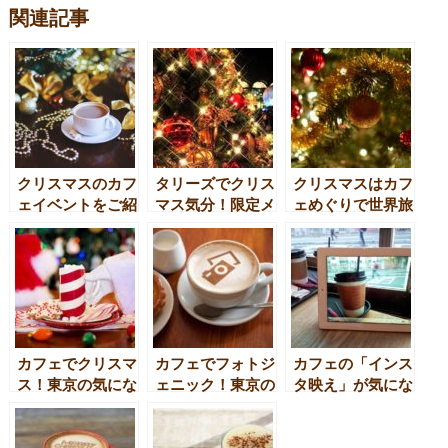
関連記事
クリスマスのカフ
タリーズでクリス
クリスマスはカフ
ェイベントをご紹
マス気分！限定メ
ェめぐりで世界旅
介！期間限定カフ
ニューに注目！
行気分を味わお
ェやクリスマス商
う！世界各国のク
品を要チェック！
リスマススイーツ
を食べ比べ！
カフェでクリスマ
カフェでフォトジ
カフェの「インス
ス！東京の気にな
ェニック！東京の
タ映え」が気にな
る“あの”カフェの
イケてるカフェ
る！東京のカフェ
イベントは？
10選
10選
【2017】