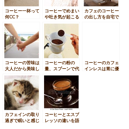
コーヒー一杯って
コーヒーでめまい
カフェのコーヒー
何CC？
や吐き気が起こる
の出し方を自宅で
のはなぜ？原因と
再現するには？
改善方法
コーヒーの苦味は
コーヒーの粉の
コーヒーのカフェ
大人だから美味し
量、スプーンで代
インレスは胃に優
く感じられるの？
用できるの？
しいの？
カフェインの取り
コーヒーとエスプ
過ぎで眠いと感じ
レッソの違いを語
るってホント？
れますか？