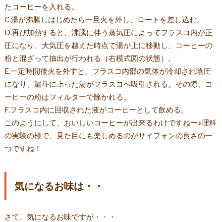
たコーヒーを入れる。
C.湯が沸騰しはじめたら一旦火を外し、ロートを差し込む。
D.再び加熱すると、沸騰に伴う蒸気圧によってフラスコ内が正
圧になり、大気圧を越えた時点で湯が上に移動し、コーヒーの
粉と混ざって抽出が行われる（右模式図の状態）。
E.一定時間後火を外すと、フラスコ内部の気体が冷却され陰圧
になり、漏斗に上った湯がフラスコへ吸引される。その際、コ
ーヒーの粉はフィルターで除かれる。
F.フラスコ内に回収された液がコーヒーとして飲める。
このようにして、おいしいコーヒーが出来るわけですねー♪理科
の実験の様で、見た目にも楽しめるのがサイフォンの良さの一
つですね！
気になるお味は・・
さて、気になるお味ですが・・・