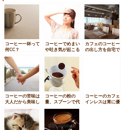
コーヒー一杯って
コーヒーでめまい
カフェのコーヒー
何CC？
や吐き気が起こる
の出し方を自宅で
のはなぜ？原因と
再現するには？
改善方法
コーヒーの苦味は
コーヒーの粉の
コーヒーのカフェ
大人だから美味し
量、スプーンで代
インレスは胃に優
く感じられるの？
用できるの？
しいの？