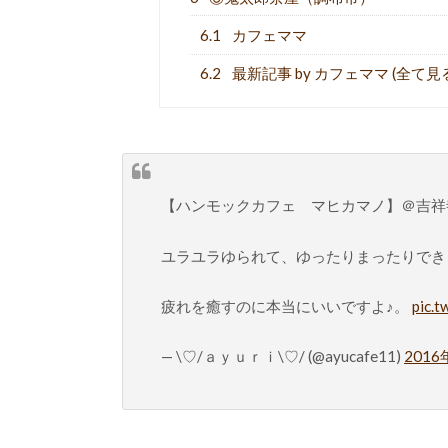
6.1
カフェママ
6.2
最新記事 by カフェママ (全て見
【ハンモックカフェ マヒカマノ】＠吉祥
ユラユラゆられて、ゆったりまったりでき
疲れを癒すのに本当にいいですよ♪。
pic.
— \♡/ａｙｕｒｉ\♡/ (@ayucafe11)
2016