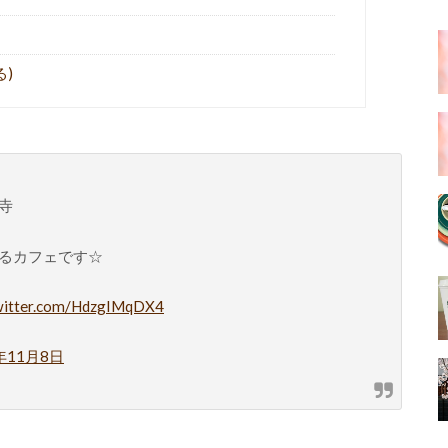
る)
寺
るカフェです☆
twitter.com/HdzgIMqDX4
年11月8日