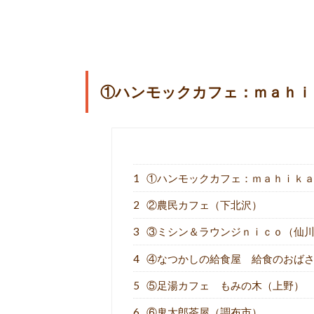
①ハンモックカフェ：ｍａｈｉ
1
①ハンモックカフェ：ｍａｈｉｋａ
2
②農民カフェ（下北沢）
3
③ミシン＆ラウンジｎｉｃｏ（仙
4
④なつかしの給食屋 給食のおばさ
5
⑤足湯カフェ もみの木（上野）
6
⑥鬼太郎茶屋（調布市）