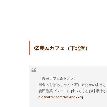
②農民カフェ（下北沢）
【農民カフェ@下北沢】
田舎のおばあちゃんの家に来たかのような
農民惣菜プレートに付いてくるお味噌汁が
pic.twitter.com/lwnzho7xrq