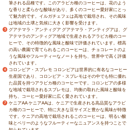
筆される品種です。このアラビカ種のコーヒーは、花のよう
な香りと柔らかな酸味があり、多くのコーヒー愛好家にとっ
て魅力的です。イルガチェフェは高地で栽培され、その風味
は地域の土壌と気候に大きく影響を受けます。
グアテマラ・アンティグア グアテマラ・アンティグアは、グ
アテマラのアンティグア地域で生産されるアラビカ種のコー
ヒーで、その特徴的な風味と酸味で評価されています。標高
の高い農園で育てられるこのコーヒーは、チョコレートのよ
うな風味やフルーティーなノートを持ち、世界中で高く評価
されています。
コロンビア・スプレモ コロンビアは世界的に有名なコーヒー
生産国であり、コロンビア・スプレモはその中でも特に優れ
た品質を持つアラビカ種のコーヒーです。コロンビアの多様
な地域で栽培されるスプレモは、均衡の取れた風味と酸味を
持ち、コーヒー愛好家に広く愛されています。
ケニアAA ケニアAAは、ケニアで生産される高品質なアラビ
カ種のコーヒーで、特に大きな豆サイズと豊かな風味が特徴
です。ケニアの高地で栽培されるこのコーヒーは、明るい酸
味とベリーのようなフルーティーなニュアンスを持つことで
知られています。