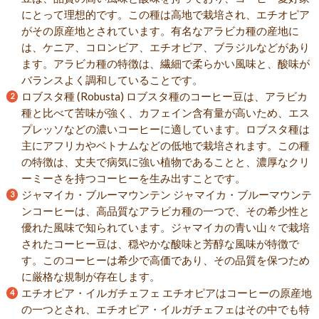
にとって理想的です。この種は高地で栽培され、エチオピア
がその原産地とされています。有名なアラビカ種の産地に
は、ケニア、コロンビア、エチオピア、ブラジルなどがあり
ます。アラビカ種の特徴は、繊細で柔らかい風味と、酸味が
バランスよく調和していることです。
ロブスタ種 (Robusta) ロブスタ種のコーヒー豆は、アラビカ
種と比べて苦味が強く、カフェイン含有量が高いため、エス
プレッソなどの濃いコーヒーに適しています。ロブスタ種は
主にアフリカやベトナムなどの低地で栽培されます。この種
の特徴は、丈夫で病気に強い植物であることと、濃厚なクリ
ーミーさを持つコーヒーを生み出すことです。
ジャマイカ・ブルーマウンテン ジャマイカ・ブルーマウンテ
ンコーヒーは、高品質なアラビカ種の一つで、その希少性と
優れた風味で知られています。ジャマイカの青い山々で栽培
されたコーヒー豆は、穏やかな酸味と芳醇な風味が特徴で
す。このコーヒーは希少で高価であり、その品質を保つため
に厳格な規制が存在します。
エチオピア・イルガチェフェ エチオピアはコーヒーの原産地
の一つとされ、エチオピア・イルガチェフェはその中でも特