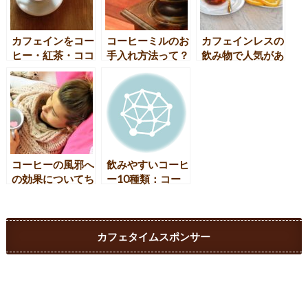
カフェインをコー
コーヒーミルのお
カフェインレスの
ヒー・紅茶・ココ
手入れ方法って？
飲み物で人気があ
アで徹底比較！お
押さえるべきポイ
るのは？注目商品
腹が痛くなる理由
ントを紹介！
を紹介！
とは？
コーヒーの風邪へ
飲みやすいコーヒ
の効果についてち
ー10種類：コー
ょっと調べてみた
ヒー愛好家のため
の選択肢
カフェタイムスポンサー