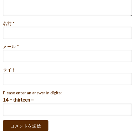
名前
*
メール
*
サイト
Please enter an answer in digits:
14 − thirteen =