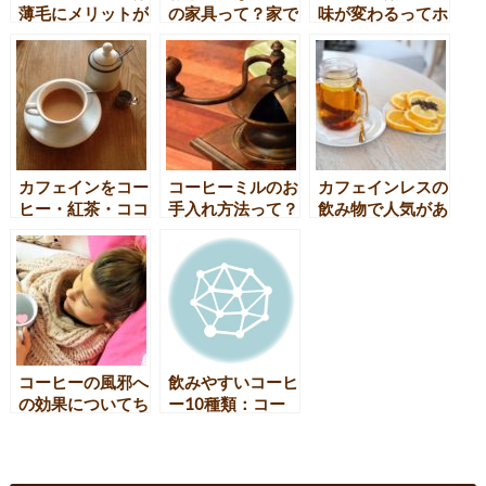
薄毛にメリットが
の家具って？家で
味が変わるってホ
ある？ない？
もおしゃれなカフ
ント？
ェ風インテリアを
目指そう！
カフェインをコー
コーヒーミルのお
カフェインレスの
ヒー・紅茶・ココ
手入れ方法って？
飲み物で人気があ
アで徹底比較！お
押さえるべきポイ
るのは？注目商品
腹が痛くなる理由
ントを紹介！
を紹介！
とは？
コーヒーの風邪へ
飲みやすいコーヒ
の効果についてち
ー10種類：コー
ょっと調べてみた
ヒー愛好家のため
の選択肢