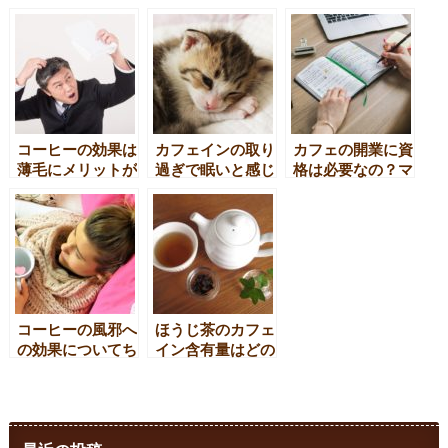
らし？それとも白
く感じられるの？
こるのはなぜ？
色？
コーヒーの効果は
カフェインの取り
カフェの開業に資
薄毛にメリットが
過ぎで眠いと感じ
格は必要なの？マ
ある？ない？
るってホント？
マがちょっと調べ
てみたよ
コーヒーの風邪へ
ほうじ茶のカフェ
の効果についてち
イン含有量はどの
ょっと調べてみた
くらい？なぜ少な
い？妊娠中の影響
は？