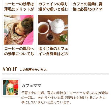
コーヒーの効果は
カフェインの取り
カフェの開業に資
薄毛にメリットが
過ぎで眠いと感じ
格は必要なの？マ
ある？ない？
るってホント？
マがちょっと調べ
てみたよ
コーヒーの風邪へ
ほうじ茶のカフェ
の効果についてち
イン含有量はどの
ょっと調べてみた
くらい？なぜ少な
い？妊娠中の影響
ABOUT
は？
この記事をかいた人
カフェママ
子育て中の主婦。育児の息抜きにコーヒーを楽しむのが趣味
の一部に。 分かりやすい文章で情報をお届けすることを大
事にしていきたいと思っています。