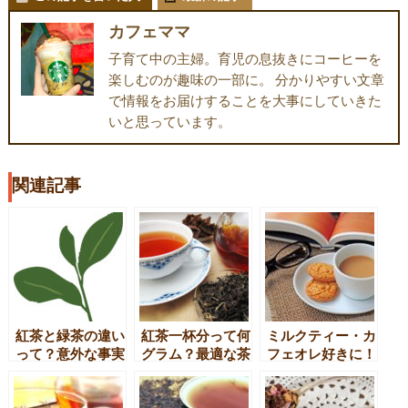
カフェママ
子育て中の主婦。育児の息抜きにコーヒーを
楽しむのが趣味の一部に。 分かりやすい文章
で情報をお届けすることを大事にしていきた
いと思っています。
関連記事
紅茶と緑茶の違い
紅茶一杯分って何
ミルクティー・カ
って？意外な事実
グラム？最適な茶
フェオレ好きに！
も明らかに！？
葉の量は？
ダイエットの妨げ
にならない、ミル