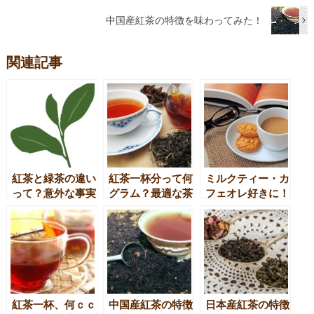
中国産紅茶の特徴を味わってみた！
関連記事
紅茶と緑茶の違い
紅茶一杯分って何
ミルクティー・カ
って？意外な事実
グラム？最適な茶
フェオレ好きに！
も明らかに！？
葉の量は？
ダイエットの妨げ
にならない、ミル
クティー・カフェ
オレの飲み方
紅茶一杯、何ｃｃ
中国産紅茶の特徴
日本産紅茶の特徴