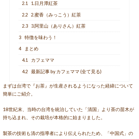
2.1
1.日月潭紅茶
2.2
2.蜜香（みっこう）紅茶
2.3
3.阿里山（ありさん）紅茶
3
特徴を味わう！
4
まとめ
4.1
カフェママ
4.2
最新記事 by カフェママ (全て見る)
まずは
台湾で『お茶』が生産されるようになった経緯
について
簡単にご紹介。
18世紀末、当時の台湾を統治していた「清国」より茶の苗木が
持ち込まれ、その栽培が本格的に始まりました。
製茶の技術も清の指導者により伝えられたため、「中国式」の