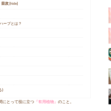
目次
[
hide
]
いハーブとは？
る)
間にとって役に立つ
『有用植物』
のこと。