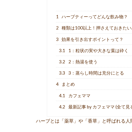
1
ハーブティーってどんな飲み物？
2
種類は100以上！押さえておきた
3
効果を引き出すポイントって？
3.1
1：粒状の実や大きな葉は砕く
3.2
2：熱湯を使う
3.3
3：蒸らし時間は充分にとる
4
まとめ
4.1
カフェママ
4.2
最新記事 by カフェママ (全て見
ハーブとは「薬草」や「香草」と呼ばれる人