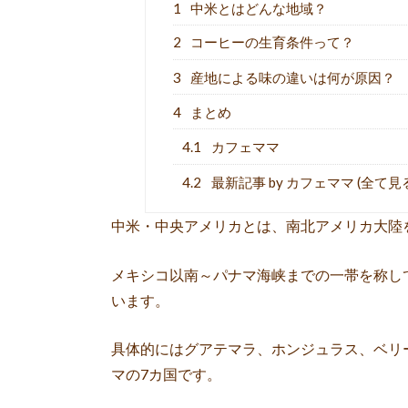
1
中米とはどんな地域？
2
コーヒーの生育条件って？
3
産地による味の違いは何が原因？
4
まとめ
4.1
カフェママ
4.2
最新記事 by カフェママ (全て見
中米・中央アメリカとは、南北アメリカ大陸
メキシコ以南～パナマ海峡までの一帯を称し
います。
具体的にはグアテマラ、ホンジュラス、ベリ
マの7カ国です。